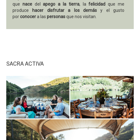
que
nace
del
apego a la tierra
, la
felicidad
que me
produce
hacer disfrutar a los demás
y el gusto
por
conocer
a las
personas
que nos visitan.
En este pequeño proyecto familiar está implicado mi
hermano Juan Lucas, magnifico capitán y viticultor, mi
padre Antonio (83) que aun ayuda en el cultivo de las
viñas y mi pareja Graciela, la persona que pone el gusto
en la Bodega Ecosacra.
"La gente olvidará lo que dijiste, también olvidará lo que
SACRA ACTIVA
hiciste, pero jamás olvidará cómo les hiciste sentir"
. Maya
Angelou
.