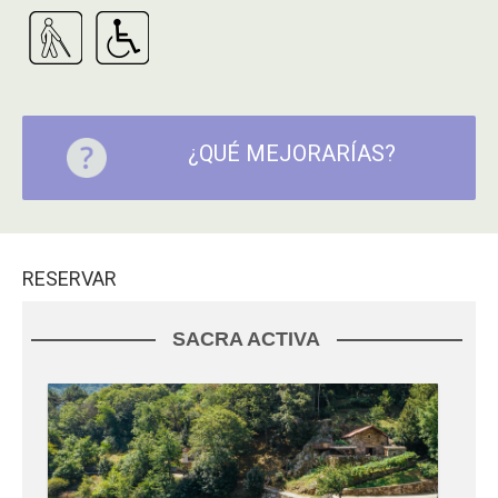
¿QUÉ MEJORARÍAS?
RESERVAR
SACRA ACTIVA
MIÑO + BODEGA ECOSACRA
- Saviñao (O) (Lugo)
SACRA ACTIVA SL
Actividades
Esta experiencia conjuga el paseo en barco y la visita a la
bodega Ecosacra, la cual, está a la orilla del Rio Miño, en el