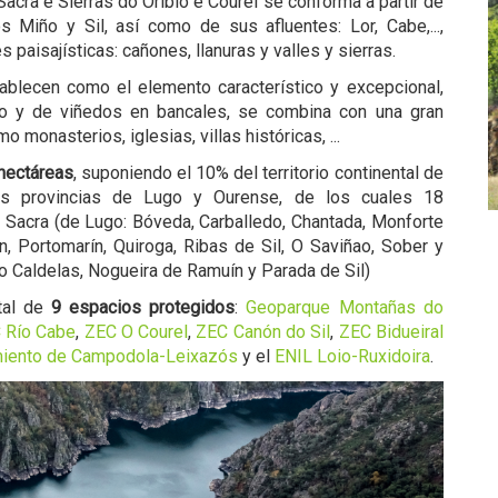
 Sacra e Sierras do Oribio e Courel se conforma a partir de
Miño y Sil, así como de sus afluentes: Lor, Cabe,...,
 paisajísticas: cañones, llanuras y valles y sierras.
ablecen como el elemento característico y excepcional,
so y de viñedos en bancales, se combina con una gran
monasterios, iglesias, villas históricas, ...
hectáreas
, suponiendo el 10% del territorio continental de
 las provincias de Lugo y Ourense, de los cuales 18
 Sacra (de Lugo: Bóveda, Carballedo, Chantada, Monforte
, Portomarín, Quiroga, Ribas de Sil, O Saviñao, Sober y
ro Caldelas, Nogueira de Ramuín y Parada de Sil)
otal de
9 espacios protegidos
:
Geoparque Montañas do
 Río Cabe
,
ZEC O Courel
,
ZEC Canón do Sil
,
ZEC Bidueiral
iento de Campodola-Leixazós
y el
ENIL Loio-Ruxidoira
.