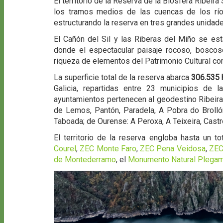
El territorio de la Reserva de la Biosfera Ribeira
los tramos medios de las cuencas de los ríos 
estructurando la reserva en tres grandes unidades
El Cañón del Sil y las Riberas del Miño se est
donde el espectacular paisaje rocoso, bosco
riqueza de elementos del Patrimonio Cultural como 
La superficie total de la reserva abarca
306.535 
Galicia, repartidas entre 23 municipios de
ayuntamientos pertenecen al geodestino Ribeira
de Lemos, Pantón, Paradela, A Pobra do Brollón
Taboada; de Ourense: A Peroxa, A Teixeira, Cast
El territorio de la reserva engloba hasta un t
Courel
,
ZEC Monte Faro
,
ZEC Pena Veidosa
,
ZEC
de Montederramo
, el
Monumento Natural Plegam