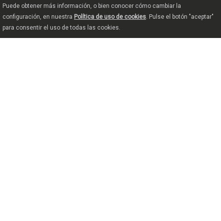
Puede obtener más información, o bien conocer cómo cambiar la
configuración, en nuestra
Política de uso de cookies
. Pulse el botón "aceptar"
para consentir el uso de todas las cookies.