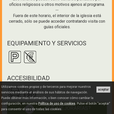
oficios religiosos u otros motivos ajenos al programa.
--
Fuera de este horario, el interior de la iglesia está
cerrado, sólo se puede acceder contratando visita con
guías oficiales.
EQUIPAMIENTO Y SERVICIOS
ACCESIBILIDAD
Utilizamos cookies propias y de terceros para mejorar nuestros
aceptar
servicios mediante el análisis de sus hábitos de navegación.
Puede obtener más información, o bien conocer cómo cambiar la
configuración, en nuestra
Política de uso de cookies
. Pulse el botón "aceptar"
¿QUÉ MEJORARÍAS?
para consentir el uso de todas las cookies.