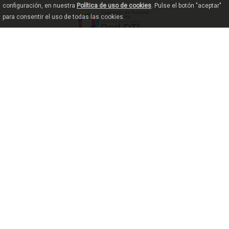
configuración, en nuestra
Política de uso de cookies
. Pulse el botón "aceptar"
para consentir el uso de todas las cookies.
© 2018 Consorcio de Turismo Ribeira
Sacra
Contacto
+34 638823592
+34 988201120 (fax)