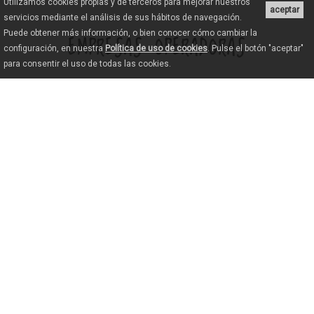
Utilizamos cookies propias y de terceros para mejorar nuestros
aceptar
servicios mediante el análisis de sus hábitos de navegación.
Puede obtener más información, o bien conocer cómo cambiar la
EMPRESAS OPERADORAS
configuración, en nuestra
Política de uso de cookies
. Pulse el botón "aceptar"
para consentir el uso de todas las cookies.
AEROTOURS