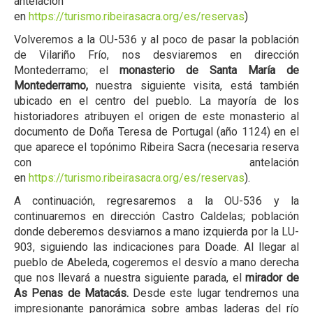
antelación
en
https://turismo.ribeirasacra.org/es/reservas
)
Volveremos a la OU-536 y al poco de pasar la población
de Vilariño Frío, nos desviaremos en dirección
Montederramo; el
monasterio de Santa María de
Montederramo,
nuestra siguiente visita, está también
ubicado en el centro del pueblo. La mayoría de los
historiadores atribuyen el origen de este monasterio al
documento de Doña Teresa de Portugal (año 1124) en el
que aparece el topónimo Ribeira Sacra (necesaria reserva
con antelación
en
https://turismo.ribeirasacra.org/es/reservas
).
A continuación, regresaremos a la OU-536 y la
continuaremos en dirección Castro Caldelas; población
donde deberemos desviarnos a mano izquierda por la LU-
903, siguiendo las indicaciones para Doade. Al llegar al
pueblo de Abeleda, cogeremos el desvío a mano derecha
que nos llevará a nuestra siguiente parada, el
mirador de
As Penas de Matacás.
Desde este lugar tendremos una
impresionante panorámica sobre ambas laderas del río