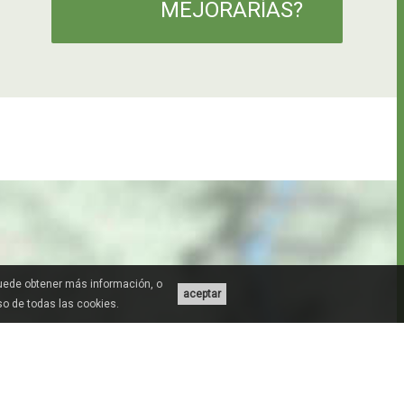
MEJORARÍAS?
Puede obtener más información, o
aceptar
uso de todas las cookies.