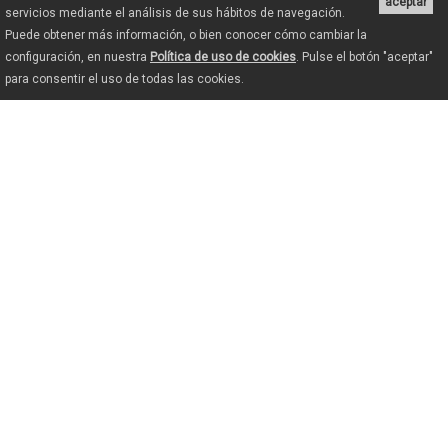
aceptar
servicios mediante el análisis de sus hábitos de navegación.
Puede obtener más información, o bien conocer cómo cambiar la
configuración, en nuestra
Política de uso de cookies
. Pulse el botón "aceptar"
para consentir el uso de todas las cookies.