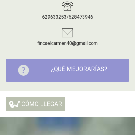
629633253/628473946
fincaelcarmen40@gmail.com
¿QUÉ MEJORARÍAS?
CÓMO LLEGAR