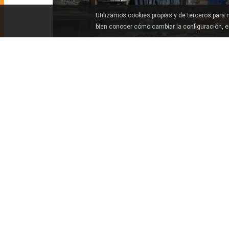
Utilizamos cookies propias y de terceros para
bien conocer cómo cambiar la configuración, 
CÓMO LLEGAR