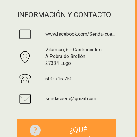
INFORMACIÓN Y CONTACTO
www.facebook.com/Senda-cuero-801355813298819
Vilarmao, 6 - Castroncelos
A Pobra do Brollón
27334 Lugo
600 716 750
sendacuero@gmail.com
¿QUÉ