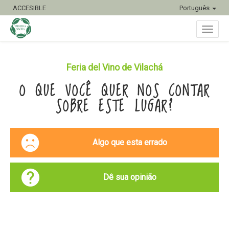
ACCESIBLE
Português
Toggl
Feria del Vino de Vilachá
O QUE VOCÊ QUER NOS CONTAR
naviga
SOBRE ESTE LUGAR?
Algo que esta errado
Dê sua opinião