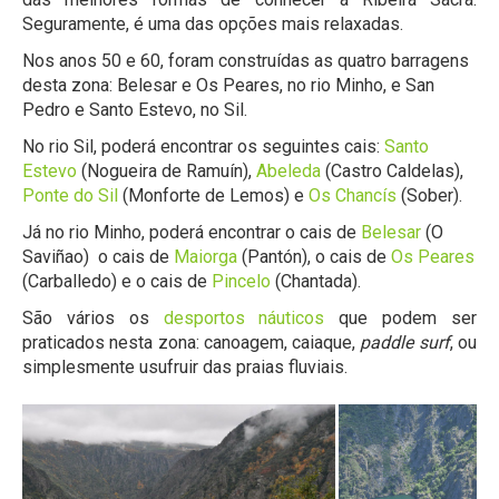
Seguramente, é uma das opções mais relaxadas.
Nos anos 50 e 60, foram construídas as quatro barragens
desta zona: Belesar e Os Peares, no rio Minho, e San
Pedro e Santo Estevo, no Sil.
No rio Sil, poderá encontrar os seguintes cais:
Santo
Estevo
(Nogueira de Ramuín),
Abeleda
(Castro Caldelas),
Ponte do Sil
(Monforte de Lemos) e
Os Chancís
(Sober).
Já no rio Minho, poderá encontrar o cais de
Belesar
(O
Saviñao) o cais de
Maiorga
(Pantón), o cais de
Os Peares
(Carballedo) e o cais de
Pincelo
(Chantada).
São vários os
desportos náuticos
que podem ser
praticados nesta zona: canoagem, caiaque,
paddle surf
, ou
simplesmente usufruir das praias fluviais.