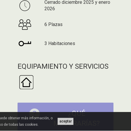
Cerrado diciembre 2025 y enero
2026
6 Plazas
3 Habitaciones
EQUIPAMIENTO Y SERVICIOS
¿QUÉ
Puede obtener más información, o
aceptar
MEJORARÍAS?
uso de todas las cookies.