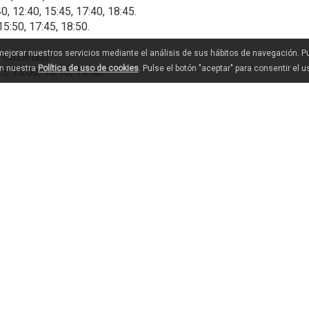
 12:40, 15:45, 17:40, 18:45.
5:50, 17:45, 18:50.
 mejorar nuestros servicios mediante el análisis de sus hábitos de navegación. 
 Caldelas):
en nuestra
Política de uso de cookies
. Pulse el botón "aceptar" para consentir el 
, 16:00, 18:10, 19:40.
 12:50, 14:40, 16:05, 18:15, 19:45.
16:20, 18:30, 20:00.
ESTEVO DE RIBAS DE SIL
eira de Ramuín)
RISTINA DE RIBAS DE SIL