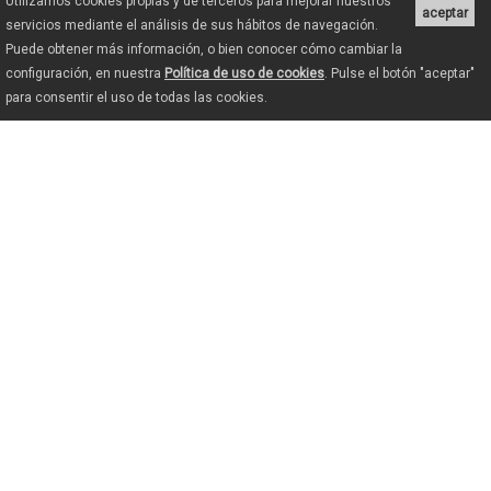
Utilizamos cookies propias y de terceros para mejorar nuestros
aceptar
servicios mediante el análisis de sus hábitos de navegación.
Puede obtener más información, o bien conocer cómo cambiar la
configuración, en nuestra
Política de uso de cookies
. Pulse el botón "aceptar"
para consentir el uso de todas las cookies.