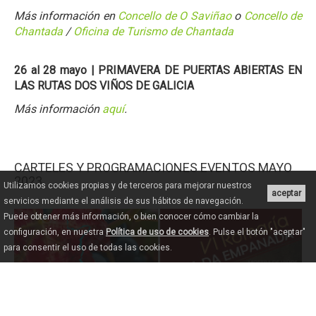
Más información en
Concello de O Saviñao
o
Concello de
Chantada
/
Oficina de Turismo de Chantada
26 al 28 mayo | PRIMAVERA DE PUERTAS ABIERTAS EN
LAS RUTAS DOS VIÑOS DE GALICIA
Más información
aquí
.
CARTELES Y PROGRAMACIONES EVENTOS MAYO
2023
Utilizamos cookies propias y de terceros para mejorar nuestros
aceptar
servicios mediante el análisis de sus hábitos de navegación.
Puede obtener más información, o bien conocer cómo cambiar la
configuración, en nuestra
Política de uso de cookies
. Pulse el botón "aceptar"
para consentir el uso de todas las cookies.