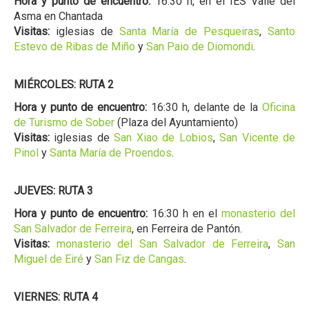
Hora y punto de encuentro:
16:30 h, en el IES Valle del
Asma en Chantada
Visitas:
iglesias de
Santa María de Pesqueiras
,
Santo
Estevo de Ribas de Miño
y
San Paio de Diomondi
.
MIÉRCOLES: RUTA 2
Hora y punto de encuentro:
16:30 h, delante de la
Oficina
de Turismo de Sober
(Plaza del Ayuntamiento)
Visitas:
iglesias de
San Xiao de Lobios
,
San Vicente de
Pinol
y
Santa María de Proendos
.
JUEVES: RUTA 3
Hora y punto de encuentro:
16:30 h en el
monasterio del
San Salvador de Ferreira
, en Ferreira de Pantón.
Visitas:
monasterio del San Salvador de Ferreira
,
San
Miguel de Eiré
y
San Fiz de Cangas
.
VIERNES: RUTA 4