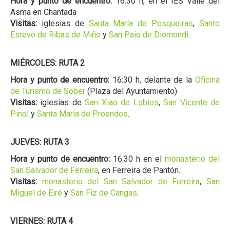
Hora y punto de encuentro:
16:30 h, en el IES Valle del
Asma en Chantada
Visitas:
iglesias de
Santa María de Pesqueiras
,
Santo
Estevo de Ribas de Miño
y
San Paio de Diomondi
.
MIÉRCOLES: RUTA 2
Hora y punto de encuentro:
16:30 h, delante de la
Oficina
de Turismo de Sober
(Plaza del Ayuntamiento)
Visitas:
iglesias de
San Xiao de Lobios
,
San Vicente de
Pinol
y
Santa María de Proendos
.
JUEVES: RUTA 3
Hora y punto de encuentro:
16:30 h en el
monasterio del
San Salvador de Ferreira
, en Ferreira de Pantón.
Visitas:
monasterio del San Salvador de Ferreira
,
San
Miguel de Eiré
y
San Fiz de Cangas
.
VIERNES: RUTA 4