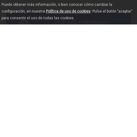
Puede obtener más información, o bien conocer cómo cambiar la
configuración, en nuestra
Política de uso de cookies
. Pulse el botón "aceptar"
para consentir el uso de todas las cookies.
¿QUÉ MEJORARÍAS?
CÓMO LLEGAR