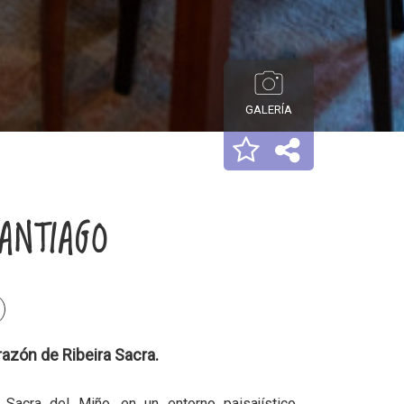
GALERÍA
ANTIAGO
razón de Ribeira Sacra.
Sacra del Miño, en un entorno paisajístico