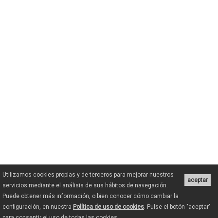
se encuentra inmediatamente debajo. No la
deteriores con inscripciones, señales o marcas.
No cortes o dañes al árbol. Piensa que durante
cientos e incluso miles de años ha permanecido
ahí.
Respeta las señales o indicaciones que haya en
la zona. Algunos de estos árboles son
monumentos vivos de extrema fragilidad y
necesitan el máximo de cuidados.
Cuida al máximo el entorno. No consientas que
nadie ensucie o contamine la zona.
Recuerda que algunos de estos árboles y
arboledas se encuentran en propiedades
privadas, que debes respetar en todo momento
durante tu visita.
Utilizamos cookies propias y de terceros para mejorar nuestros
aceptar
servicios mediante el análisis de sus hábitos de navegación.
¡NO TE LO PIERDAS!
Puede obtener más información, o bien conocer cómo cambiar la
configuración, en nuestra
Política de uso de cookies
. Pulse el botón "aceptar"
Descarga: Guía árboles singulares en el
para consentir el uso de todas las cookies.