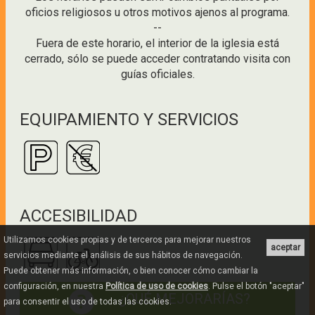
oficios religiosos u otros motivos ajenos al programa.
--
Fuera de este horario, el interior de la iglesia está
cerrado, sólo se puede acceder contratando visita con
guías oficiales.
EQUIPAMIENTO Y SERVICIOS
ACCESIBILIDAD
Utilizamos cookies propias y de terceros para mejorar nuestros
aceptar
servicios mediante el análisis de sus hábitos de navegación.
Puede obtener más información, o bien conocer cómo cambiar la
configuración, en nuestra
Política de uso de cookies
. Pulse el botón "aceptar"
¿QUÉ MEJORARÍAS?
para consentir el uso de todas las cookies.