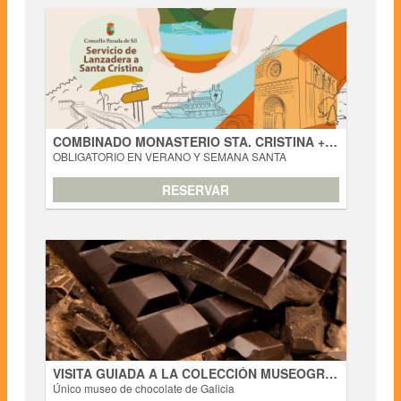
COMBINADO MONASTERIO STA. CRISTINA +
BUS LANZADERA
OBLIGATORIO EN VERANO Y SEMANA SANTA
Actividades
SERVICIO COMBINADO DE TRASLADO EN BUS
LANZADERA + VISITA LIBRE AL MONASTERIO DE STA.
CRISTINA Este servicio de traslado + visita al monasterio
nace para cuidar al máximo el entorno del mismo, para
COMBINADO MONASTERIO STA. CRISTINA + BUS LANZADERA
regular el tráfico intenso en la carretera que baja al
OBLIGATORIO EN VERANO Y SEMANA SANTA
monasterio y para dar una mayor calidad d ... [+ info]
RESERVAR
RESERVAR
VISITA GUIADA A LA COLECCIÓN
MUSEOGRÁFICA: CASA DEL CHOCOLATE
Único museo de chocolate de Galicia
Actividades
Único espacio museográfico dedicado al Chocolate en
Galicia. Durante casi un siglo, la familia Casares fabricó
diferentes tipos de chocolate bajo la denominación
comercial “Chocolates Caldelas” y “Chocolates Casares”,
VISITA GUIADA A LA COLECCIÓN MUSEOGRÁFICA: CASA DEL CHOCOLATE
hasta el cierre, en los años 80. ... [+ info]
Único museo de chocolate de Galicia