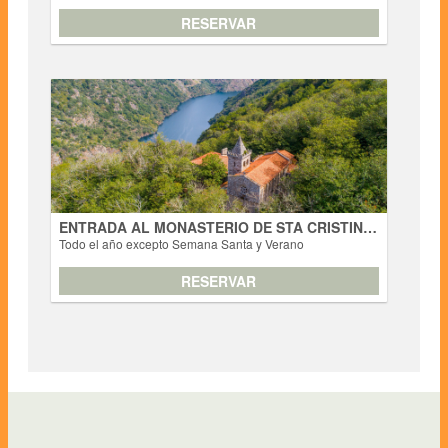
RESERVAR
RESERVAR
ENTRADA AL MONASTERIO DE STA CRISTINA
DE RIBAS DE SIL
Todo el año excepto Semana Santa y Verano
Actividades
El monasterio de Sta. Cristina de Ribas de Sil perteneció a
la Orden de San Benito y tiene su origen en el siglo X.
Conserva en toda su pureza los elementos arquitectónicos
de su primera construcción románica, sobre todo en la
ENTRADA AL MONASTERIO DE STA CRISTINA DE RIBAS DE SIL
iglesia y campanario y disposición de las de ... [+ info]
Todo el año excepto Semana Santa y Verano
RESERVAR
RESERVAR