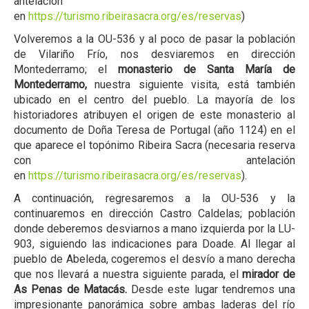
antelación
en
https://turismo.ribeirasacra.org/es/reservas
)
Volveremos a la OU-536 y al poco de pasar la población
de Vilariño Frío, nos desviaremos en dirección
Montederramo; el
monasterio de Santa María de
Montederramo,
nuestra siguiente visita, está también
ubicado en el centro del pueblo. La mayoría de los
historiadores atribuyen el origen de este monasterio al
documento de Doña Teresa de Portugal (año 1124) en el
que aparece el topónimo Ribeira Sacra (necesaria reserva
con antelación
en
https://turismo.ribeirasacra.org/es/reservas
).
A continuación, regresaremos a la OU-536 y la
continuaremos en dirección Castro Caldelas; población
donde deberemos desviarnos a mano izquierda por la LU-
903, siguiendo las indicaciones para Doade. Al llegar al
pueblo de Abeleda, cogeremos el desvío a mano derecha
que nos llevará a nuestra siguiente parada, el
mirador de
As Penas de Matacás.
Desde este lugar tendremos una
impresionante panorámica sobre ambas laderas del río