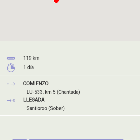
Distancia
119 km
del
Tiempo
1 día
recorrido:
del
recorrido:
COMIENZO
LU-533, km 5 (Chantada)
LLEGADA
Santiorxo (Sober)