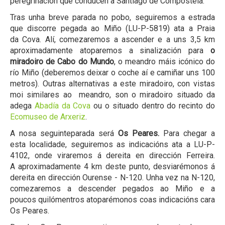
peregrinación que conducen a Santiago de Compostela.
Tras unha breve parada no pobo, seguiremos a estrada
que discorre pegada ao Miño (LU-P-5819) ata a Praia
da Cova. Alí, comezaremos a ascender e a uns 3,5 km
aproximadamente atoparemos a sinalización para
o
miradoiro de Cabo do Mundo
, o meandro máis icónico do
río Miño (deberemos deixar o coche aí e camiñar uns 100
metros). Outras alternativas a este miradoiro, con vistas
moi similares ao meandro, son o miradoiro situado da
adega
Abadía da Cova
ou o situado dentro do recinto do
Ecomuseo de Arxeriz
.
A nosa seguinteparada será
Os Peares.
Para chegar a
esta localidade, seguiremos as indicacións ata a LU-P-
4102, onde viraremos á dereita en dirección Ferreira.
A aproximadamente 4 km deste punto, desviarémonos á
dereita en dirección Ourense - N-120. Unha vez na N-120,
comezaremos a descender pegados ao Miño e a
poucos quilómentros atoparémonos coas indicacións cara
Os Peares.