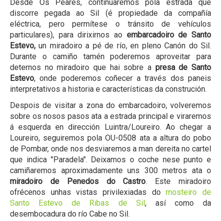
Desde Os Peares, continuaremos pola estrada que
discorre pegada ao Sil (é propiedade da compañía
eléctrica, pero permítese o tránsito de vehículos
particulares), para dirixirnos ao
embarcadoiro de Santo
Estevo,
un miradoiro a pé de río, en pleno Canón do Sil.
Durante o camiño tamén poderemos aproveitar para
deternos no miradoiro que hai sobre a
presa de Santo
Estevo
, onde poderemos coñecer a través dos paneis
interpretativos a historia e características da construción.
Despois de visitar a zona do embarcadoiro, volveremos
sobre os nosos pasos ata a estrada principal e viraremos
á esquerda en dirección Luintra/Loureiro. Ao chegar a
Loureiro, seguiremos pola OU-0508 ata a altura do pobo
de Pombar, onde nos desviaremos a man dereita no cartel
que indica "Paradela". Deixamos o coche nese punto e
camiñaremos aproximadamente uns 300 metros ata o
miradoiro de Penedos do Castro
. Este miradoiro
ofrécenos unhas vistas privilexiadas do
mosteiro de
Santo Estevo de Ribas de Sil
, así como da
desembocadura do río Cabe no Sil.