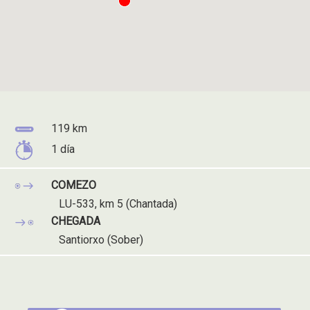
Distancia
119 km
do
Tempo
1 día
percorrido
do
percorrido
COMEZO
LU-533, km 5 (Chantada)
CHEGADA
Santiorxo (Sober)