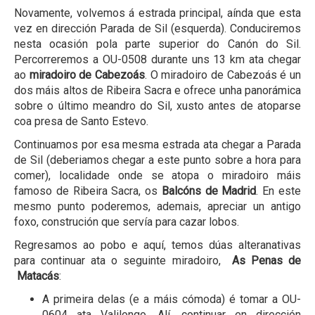
Novamente, volvemos á estrada principal, aínda que esta
vez en dirección Parada de Sil (esquerda). Conduciremos
nesta ocasión pola parte superior do Canón do Sil.
Percorreremos a OU-0508 durante uns 13 km ata chegar
ao
miradoiro de Cabezoás
. O miradoiro de Cabezoás é un
dos máis altos de Ribeira Sacra e ofrece unha panorámica
sobre o último meandro do Sil, xusto antes de atoparse
coa presa de Santo Estevo.
Continuamos por esa mesma estrada ata chegar a Parada
de Sil (deberiamos chegar a este punto sobre a hora para
comer), localidade onde se atopa o miradoiro máis
famoso de Ribeira Sacra, os
Balcóns de Madrid
. En este
mesmo punto poderemos, ademais, apreciar un antigo
foxo, construción que servía para cazar lobos.
Regresamos ao pobo e aquí, temos dúas alteranativas
para continuar ata o seguinte miradoiro,
As Penas de
Matacás
:
A primeira delas (e a máis cómoda) é tomar a OU-
0604 ata Valilongo. Alí, continuar en dirección