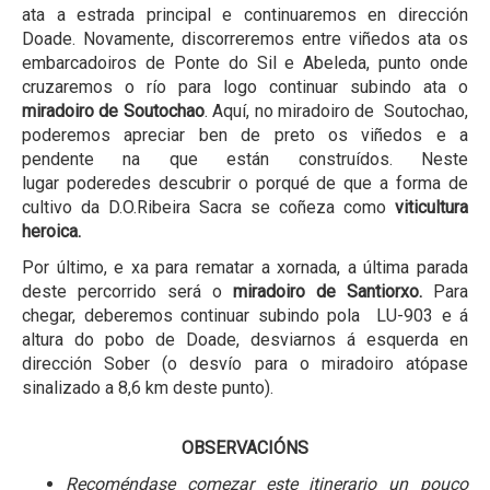
ata a estrada principal e continuaremos en dirección
Doade. Novamente, discorreremos entre viñedos ata os
embarcadoiros de Ponte do Sil e Abeleda, punto onde
cruzaremos o río para logo continuar subindo ata o
miradoiro de Soutochao
. Aquí, no miradoiro de Soutochao,
poderemos apreciar ben de preto os viñedos e a
pendente na que están construídos. Neste
lugar poderedes descubrir o porqué de que a forma de
cultivo da D.O.Ribeira Sacra se coñeza como
viticultura
heroica.
Por último, e xa para rematar a xornada, a última parada
deste percorrido será o
miradoiro de Santiorxo.
Para
chegar, deberemos continuar subindo pola LU-903 e á
altura do pobo de Doade, desviarnos á esquerda en
dirección Sober (o desvío para o miradoiro atópase
sinalizado a 8,6 km deste punto).
OBSERVACIÓNS
Recoméndase comezar este itinerario un pouco