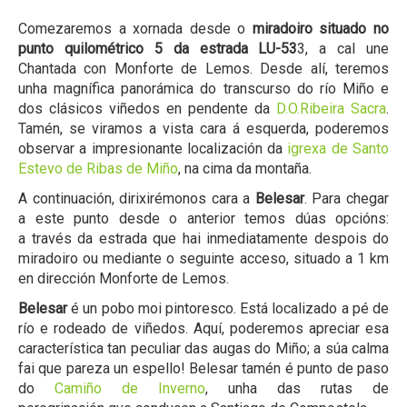
Comezaremos a xornada desde o
miradoiro situado no
punto quilométrico 5 da estrada LU-53
3, a cal une
Chantada con Monforte de Lemos. Desde alí, teremos
unha magnífica panorámica do transcurso do río Miño e
dos clásicos viñedos en pendente da
D.O.Ribeira Sacra
.
Tamén, se viramos a vista cara á esquerda, poderemos
observar a impresionante localización da
igrexa de Santo
Estevo de Ribas de Miño
, na cima da montaña.
A continuación, dirixirémonos cara a
Belesar
. Para chegar
a este punto desde o anterior temos dúas opcións:
a través da estrada que hai inmediatamente despois do
miradoiro ou mediante o seguinte acceso, situado a 1 km
en dirección Monforte de Lemos.
Belesar
é un pobo moi pintoresco. Está localizado a pé de
río e rodeado de viñedos. Aquí, poderemos apreciar esa
característica tan peculiar das augas do Miño; a súa calma
fai que pareza un espello! Belesar tamén é punto de paso
do
Camiño de Inverno
, unha das rutas de