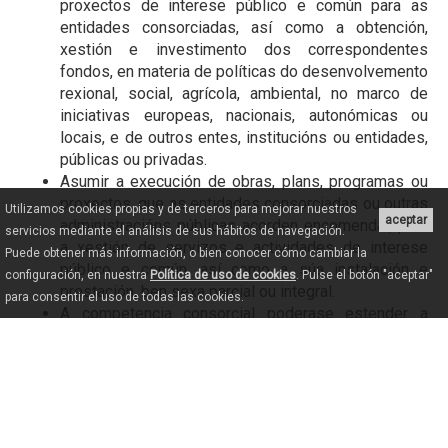
proxectos de interese público e común para as
entidades consorciadas, así como a obtención,
xestión e investimento dos correspondentes
fondos, en materia de políticas do desenvolvemento
rexional, social, agrícola, ambiental, no marco de
iniciativas europeas, nacionais, autonómicas ou
locais, e de outros entes, institucións ou entidades,
públicas ou privadas.
Asumir a execución de obras, plans, programas ou
proxectos, que as entidades consorciadas ou outras
Utilizamos cookies propias y de terceros para mejorar nuestros
aceptar
administracións públicas acorden encomendar, para
servicios mediante el análisis de sus hábitos de navegación.
a xestión de servizos e actividades de interese
Puede obtener más información, o bien conocer cómo cambiar la
público e común, así como a súa instalación e
configuración, en nuestra
Política de uso de cookies
. Pulse el botón "aceptar"
prestación, ben sexa parcial ou integral.
para consentir el uso de todas las cookies.
A competencia consorcial poderase estender a
outras obras, plans, programas ou proxectos para a
consecución e prestación de servizos e actividades
con finalidades de interese público, que interesen
en común á pluralidade dos membros asociados. A
competencia consorcial pode acaparar todas as
competencias que determinan os artigos 25-28 de