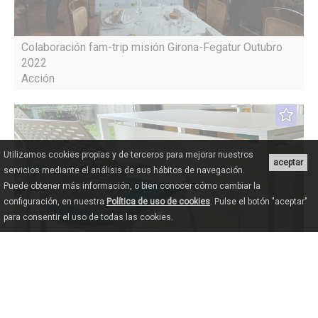
Colaboración fam-trip misión Girona-Fegatur Outubro
2022
Acción
Utilizamos cookies propias y de terceros para mejorar nuestros
aceptar
servicios mediante el análisis de sus hábitos de navegación.
Puede obtener más información, o bien conocer cómo cambiar la
configuración, en nuestra
Política de uso de cookies
. Pulse el botón "aceptar"
para consentir el uso de todas las cookies.
Mobiliario y equipos informáticos Oficina Técnica
Acción