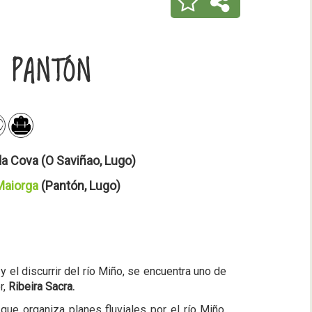
O PANTÓN
a Cova (O Saviñao, Lugo)
Maiorga
(Pantón, Lugo)
y el discurrir del río Miño, se encuentra uno de
r,
Ribeira Sacra.
e organiza planes fluviales por el río Miño,