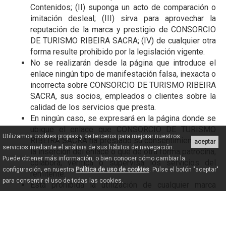
Contenidos; (II) suponga un acto de comparación o
imitación desleal; (III) sirva para aprovechar la
reputación de la marca y prestigio de CONSORCIO
DE TURISMO RIBEIRA SACRA; (IV) de cualquier otra
forma resulte prohibido por la legislación vigente.
No se realizarán desde la página que introduce el
enlace ningún tipo de manifestación falsa, inexacta o
incorrecta sobre CONSORCIO DE TURISMO RIBEIRA
SACRA, sus socios, empleados o clientes sobre la
calidad de los servicios que presta.
En ningún caso, se expresará en la página donde se
ubique el enlace que CONSORCIO DE TURISMO
Utilizamos cookies propias y de terceros para mejorar nuestros
RIBEIRA SACRA ha prestado su consentimiento para
aceptar
servicios mediante el análisis de sus hábitos de navegación.
la inserción del enlace o que de otra forma patrocina,
Puede obtener más información, o bien conocer cómo cambiar la
colabora, verifica o supervisa los servicios del
configuración, en nuestra
Política de uso de cookies
. Pulse el botón "aceptar"
remitente.
para consentir el uso de todas las cookies.
Está prohibida la utilización de cualquier marca
denominativa, gráfica o mixta o cualquier otro signo
distintivo de CONSORCIO DE TURISMO RIBEIRA
SACRA, dentro de la página del remitente salvo en