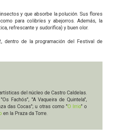
 insectos y que absorbe la polución. Sus flores
 como para colibríes y abejorros. Además, la
a, refrescante y sudorífica) y buen olor.
, dentro de la programación del Festival de
artísticas del núcleo de Castro Caldelas.
: "Os Fachós", "A Vaqueira de Quintela",
nza das Cocas"; u otras como "
O Irrio
" o
eo
en la Praza da Torre.