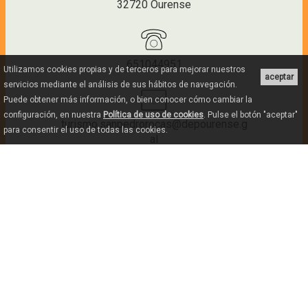
32720 Ourense
651044951
Utilizamos cookies propias y de terceros para mejorar nuestros
aceptar
servicios mediante el análisis de sus hábitos de navegación.
Puede obtener más información, o bien conocer cómo cambiar la
configuración, en nuestra
Política de uso de cookies
. Pulse el botón "aceptar"
turismo.sanpedrorocas@depourense.g
para consentir el uso de todas las cookies.
al
ATUALIZADO EM OUTUBRO DE 2025
--
De 01/10 a 31/03: terça a domingo, das 10h30 às
13h45 e das 16h às 18h. SEGUNDA-FEIRA FECHADO
De 01/04 a 30/09: todos os dias: das 10h00 às 14h00
e das 16h00 às 20h00.