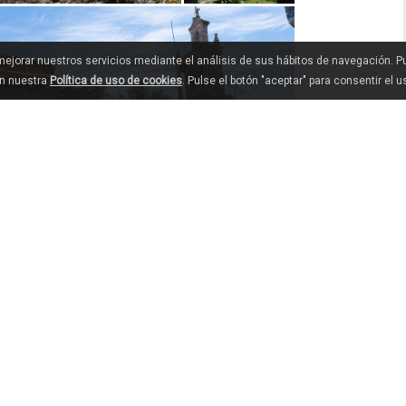
 mejorar nuestros servicios mediante el análisis de sus hábitos de navegación. 
en nuestra
Política de uso de cookies
. Pulse el botón "aceptar" para consentir el 