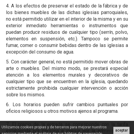
4. A los efectos de preservar el estado de la fábrica y de
los bienes muebles de las dichas iglesias parroquiales,
no está permitido utilizar en el interior de la misma y en su
exterior inmediato herramientas o instrumentos que
puedan producir residuos de cualquier tipo (serrín, polvo,
elementos en suspensión, etc.). Tampoco se permite
fumar, comer o consumir bebidas dentro de las iglesias a
excepción del consumo de agua.
5. Con carácter general, no está permitido mover obras de
arte o muebles. Del mismo modo, se prestará especial
atención a los elementos murales y decorativos de
cualquier tipo que se encuentren en la iglesia, quedando
estrictamente prohibida cualquier intervención o acción
sobre los mismos.
6. Los horarios pueden sufrir cambios puntuales por
oficios religiosos u otros motivos ajenos al programa.
7. El precio de la entrada se corresponde con la tarifa
Utilizamos cookies propias y de terceros para mejorar nuestros
establecida por persona e iglesia por la administración
aceptar
servicios mediante el análisis de sus hábitos de navegación.