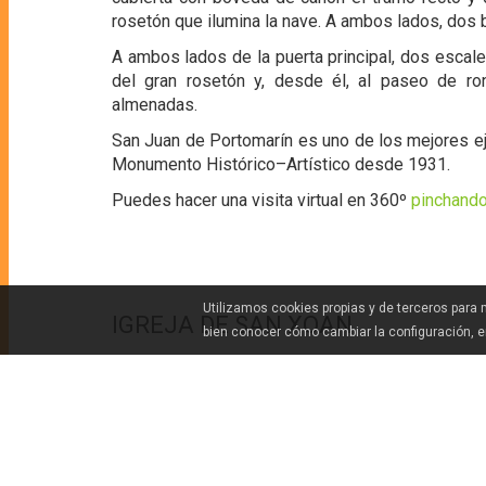
rosetón que ilumina la nave. A ambos lados, dos 
A ambos lados de la puerta principal, dos escale
del gran rosetón y, desde él, al paseo de ro
almenadas.
San Juan de Portomarín es uno de los mejores e
Monumento Histórico–Artístico desde 1931.
Puedes hacer una visita virtual en 360º
pinchando
Utilizamos cookies propias y de terceros para
IGREJA DE SAN XOAN
bien conocer cómo cambiar la configuración, 