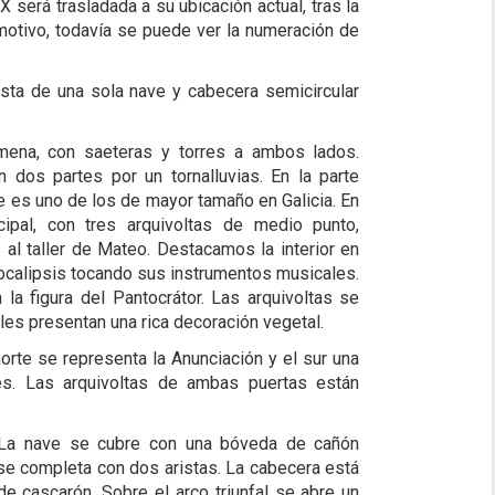
 será trasladada a su ubicación actual, tras la
motivo, todavía se puede ver la numeración de
onsta de una sola nave y cabecera semicircular
lmena, con saeteras y torres a ambos lados.
 dos partes por un tornalluvias. En la parte
ue es uno de los de mayor tamaño en Galicia. En
ncipal, con tres arquivoltas de medio punto,
al taller de Mateo. Destacamos la interior en
ocalipsis tocando sus instrumentos musicales.
 la figura del Pantocrátor. Las arquivoltas se
es presentan una rica decoración vegetal.
norte se representa la Anunciación y el sur una
jes. Las arquivoltas de ambas puertas están
e. La nave se cubre con una bóveda de cañón
 se completa con dos aristas. La cabecera está
e cascarón. Sobre el arco triunfal se abre un