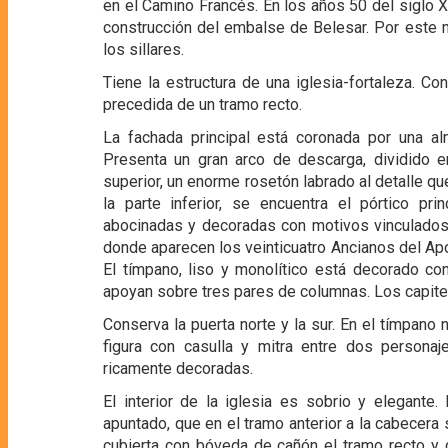
en el Camino Francés. En los años 50 del siglo XX
construcción del embalse de Belesar. Por este 
los sillares.
Tiene la estructura de una iglesia-fortaleza. C
precedida de un tramo recto.
La fachada principal está coronada por una a
Presenta un gran arco de descarga, dividido en
superior, un enorme rosetón labrado al detalle q
la parte inferior, se encuentra el pórtico pri
abocinadas y decoradas con motivos vinculados 
donde aparecen los veinticuatro Ancianos del Ap
El tímpano, liso y monolítico está decorado con
apoyan sobre tres pares de columnas. Los capitel
Conserva la puerta norte y la sur. En el tímpano 
figura con casulla y mitra entre dos persona
ricamente decoradas.
El interior de la iglesia es sobrio y elegant
apuntado, que en el tramo anterior a la cabecera
cubierta con bóveda de cañón el tramo recto y d