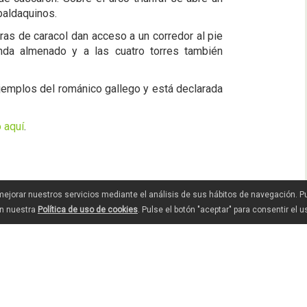
baldaquinos.
ras de caracol dan acceso a un corredor al pie
nda almenado y a las cuatro torres también
jemplos del románico gallego y está declarada
 aquí
.
 mejorar nuestros servicios mediante el análisis de sus hábitos de navegación. 
en nuestra
Política de uso de cookies
. Pulse el botón "aceptar" para consentir el 