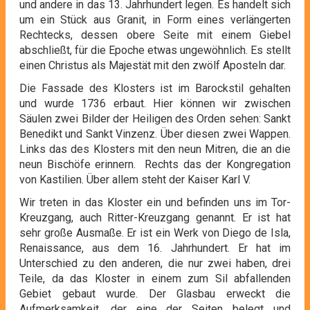
und andere in das 13. Jahrhundert legen. Es handelt sich
um ein Stück aus Granit, in Form eines verlängerten
Rechtecks, dessen obere Seite mit einem Giebel
abschließt, für die Epoche etwas ungewöhnlich. Es stellt
einen Christus als Majestät mit den zwölf Aposteln dar.
Die Fassade des Klosters ist im Barockstil gehalten
und wurde 1736 erbaut. Hier können wir zwischen
Säulen zwei Bilder der Heiligen des Orden sehen: Sankt
Benedikt und Sankt Vinzenz. Über diesen zwei Wappen.
Links das des Klosters mit den neun Mitren, die an die
neun Bischöfe erinnern. Rechts das der Kongregation
von Kastilien. Über allem steht der Kaiser Karl V.
Wir treten in das Kloster ein und befinden uns im Tor-
Kreuzgang, auch Ritter-Kreuzgang genannt. Er ist hat
sehr große Ausmaße. Er ist ein Werk von Diego de Isla,
Renaissance, aus dem 16. Jahrhundert. Er hat im
Unterschied zu den anderen, die nur zwei haben, drei
Teile, da das Kloster in einem zum Sil abfallenden
Gebiet gebaut wurde. Der Glasbau erweckt die
Aufmerksamkeit, der eine der Seiten belegt und