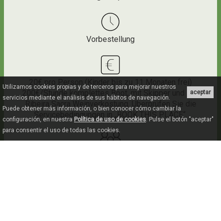
Vorbestellung
20€ pro Person (Kinder bis zu 11 Monaten frei)
Utilizamos cookies propias y de terceros para mejorar nuestros
200€/Stunde komplettes Boot, mit Skipper und D.O.
aceptar
servicios mediante el análisis de sus hábitos de navegación.
Ribeira Sacra Weinverkostung. Überprüfen Sie die
Puede obtener más información, o bien conocer cómo cambiar la
Servicebedingungen in „BOOK THIS PLACE“.
configuración, en nuestra
Política de uso de cookies
. Pulse el botón "aceptar"
para consentir el uso de todas las cookies.
11 Plazas
AUSRÜSTUNG UND SERVICES