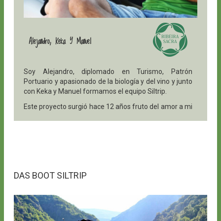
Alejandro, Keka Y Manuel
Soy Alejandro, diplomado en Turismo, Patrón
Portuario y apasionado de la biología y del vino y junto
con Keka y Manuel formamos el equipo Siltrip.
Este proyecto surgió hace 12 años fruto del amor a mi
tierra, a la naturaleza, al vino y a la vida en la ribeira.
Disfrutamos dando a conocer a nuestros clientes el
Cañón del Sil, sin duda uno de los tesoros de nuestra
Ribeira Sacra, e intentamos transmitir ese amor y esa
pasión a todo el que nos visita.
DAS BOOT SILTRIP