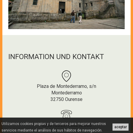
INFORMATION UND KONTAKT
Plaza de Montederramo, s/n
Montederramo
32750 Ourense
Utilizamos cookies propias y de terceros para mejorar nuestros
988316303/988292000
aceptar
servicios mediante el análisis de sus hábitos de navegación.