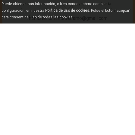
Puede obtener más información, o bien conocer cómo cambiar la
configuración, en nuestra
Política de uso de cookies
. Pulse el botón "aceptar"
para consentir el uso de todas las cookies.
monasteriomontederramo@gmail.com
AKTUALISIERT IM AUGUST 2025
--
Von Mittwoch bis Sonntag: 11:00, 12:00, 13:00, 16:00,
17:00, 18:00 Uhr
3 €
AUSRÜSTUNG UND SERVICES