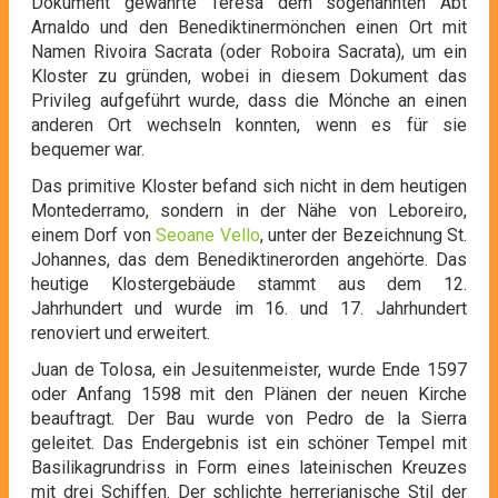
Dokument gewährte Teresa dem sogenannten Abt
Arnaldo und den Benediktinermönchen einen Ort mit
Namen Rivoira Sacrata (oder Roboira Sacrata), um ein
Kloster zu gründen, wobei in diesem Dokument das
Privileg aufgeführt wurde, dass die Mönche an einen
anderen Ort wechseln konnten, wenn es für sie
bequemer war.
Das primitive Kloster befand sich nicht in dem heutigen
Montederramo, sondern in der Nähe von Leboreiro,
einem Dorf von
Seoane Vello
, unter der Bezeichnung St.
Johannes, das dem Benediktinerorden angehörte. Das
heutige Klostergebäude stammt aus dem 12.
Jahrhundert und wurde im 16. und 17. Jahrhundert
renoviert und erweitert.
Juan de Tolosa, ein Jesuitenmeister, wurde Ende 1597
oder Anfang 1598 mit den Plänen der neuen Kirche
beauftragt. Der Bau wurde von Pedro de la Sierra
geleitet. Das Endergebnis ist ein schöner Tempel mit
Basilikagrundriss in Form eines lateinischen Kreuzes
mit drei Schiffen. Der schlichte herrerianische Stil der