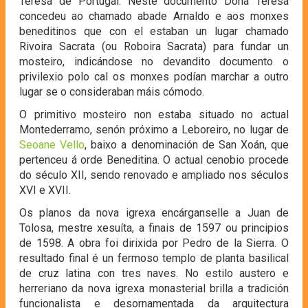
Teresa de Portugal. Neste documento Dona Teresa
concedeu ao chamado abade Arnaldo e aos monxes
beneditinos que con el estaban un lugar chamado
Rivoira Sacrata (ou Roboira Sacrata) para fundar un
mosteiro, indicándose no devandito documento o
privilexio polo cal os monxes podían marchar a outro
lugar se o consideraban máis cómodo.
O primitivo mosteiro non estaba situado no actual
Montederramo, senón próximo a Leboreiro, no lugar de
Seoane Vello
, baixo a denominación de San Xoán, que
pertenceu á orde Beneditina. O actual cenobio procede
do século XII, sendo renovado e ampliado nos séculos
XVI e XVII.
Os planos da nova igrexa encárganselle a Juan de
Tolosa, mestre xesuíta, a finais de 1597 ou principios
de 1598. A obra foi dirixida por Pedro de la Sierra. O
resultado final é un fermoso templo de planta basilical
de cruz latina con tres naves. No estilo austero e
herreriano da nova igrexa monasterial brilla a tradición
funcionalista e desornamentada da arquitectura