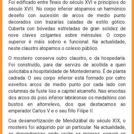
Foi edificado entre finais do século XVI e principios do
século XVII. No corpo inferior atopamos un harmónico
deseño con sucesión de arcos de medio punto
decorados con trazarías caladas de estilo gótico.
Cuberta con bóvedas estreladas de gran solidez de
nove claves colgantes sobre ménsulas. O corpo
superior é máis sobrio e funcional. Na actualidade,
neste claustro atopamos o colexio público.
O mosteiro conserva outro claustro, o da hospedaría.
Foi construído, para dar servizo de acollida a quen
solicitaba a hospitalidade de Montederramo. É de planta
cadrada. O seu corpo inferior está formado por catro
esveltos arcos de medio punto por cada lado con
columnas de fuste liso e capitel alcarreño. Nas enxoitas
dos arcos do piso inferior labráronse os medallóns con
bustos en altorrelevo, dos que destacamos ao
emperador Carlos V e o seu fillo Filipe II.
Coa desamortización de Mendizábal do século XIX, o
mosteiro foi adquirido por un particular. Na actualidade,
as dependencias onde vivían os monxes seguen en