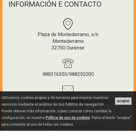
INFORMACIÓN E CONTACTO
Plaza de Montederramo, s/n
Montederramo
32750 Ourense
988316303/988292000
Utilizamos cookies propias y de terceros para mejorar nuestros
monasteriomontederramo@gmail.com
aceptar
servicios mediante el análisis de sus hábitos de navegación.
Puede obtener más información, o bien conocer cómo cambiar la
configuración, en nuestra
Política de uso de cookies
. Pulse el botón "aceptar"
para consentir el uso de todas las cookies.
ACTUALIZADO DECEMBRO 2025
--