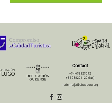
Contact
+34 638823592
+34 988201120 (fax)
turismo@ribeirasacra.org