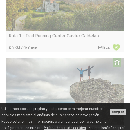
Ruta 1 - Trail Running Center Castro Caldelas
FAIBLE
5.3 KM / 0h 0 min
Utilizamos cookies propias y de terceros para mejorar nuestros
aceptar
servicios mediante el análisis de sus hábitos de navegación.
Puede obtener más información, o bien conocer cómo cambiar la
configuración, en nuestra
Política de uso de cookies
. Pulse el botón "aceptar"
Ruta 2 - Trail Running Center Castro Caldelas