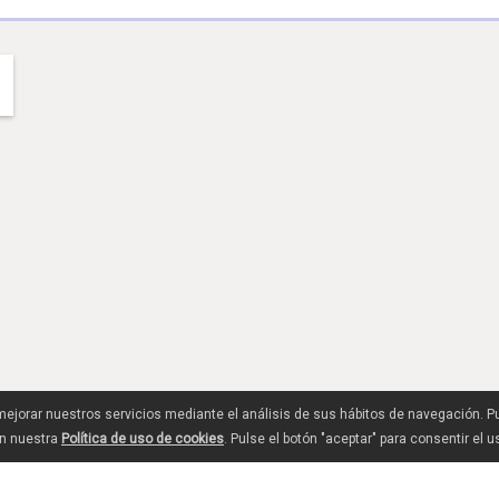
 mejorar nuestros servicios mediante el análisis de sus hábitos de navegación. 
en nuestra
Política de uso de cookies
. Pulse el botón "aceptar" para consentir el 