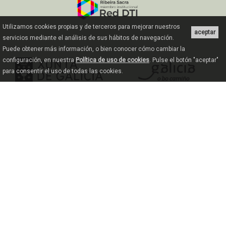
Utilizamos cookies propias y de terceros para mejorar nuestros
aceptar
servicios mediante el análisis de sus hábitos de navegación.
Puede obtener más información, o bien conocer cómo cambiar la
configuración, en nuestra
Política de uso de cookies
. Pulse el botón "aceptar"
para consentir el uso de todas las cookies.
© 2018 Consortium du tourisme de
Ribeira Sacra
Contact
+34 638823592
+34 988201120 (fax)
turismo@ribeirasacra.org