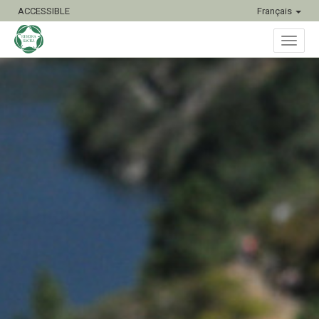
ACCESSIBLE
Français
Bascu
la
naviga