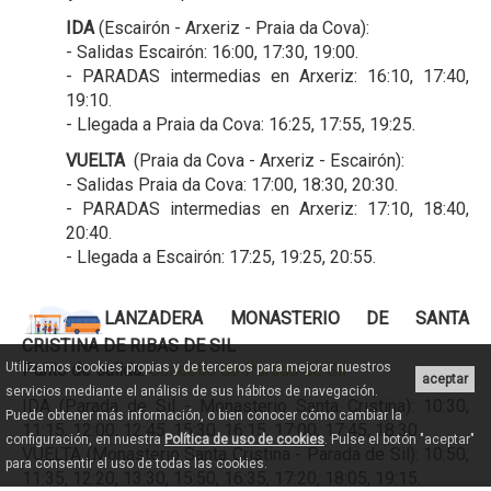
IDA
(Escairón - Arxeriz - Praia da Cova):
- Salidas Escairón: 16:00, 17:30, 19:00.
- PARADAS intermedias en Arxeriz: 16:10, 17:40,
19:10.
- Llegada a Praia da Cova: 16:25, 17:55, 19:25.
VUELTA
(Praia da Cova - Arxeriz - Escairón):
- Salidas Praia da Cova: 17:00, 18:30, 20:30.
- PARADAS intermedias en Arxeriz: 17:10, 18:40,
20:40.
- Llegada a Escairón: 17:25, 19:25, 20:55.
LANZADERA MONASTERIO DE SANTA
CRISTINA DE RIBAS DE SIL
Punto de salida:
Concello de Parada de Sil
Utilizamos cookies propias y de terceros para mejorar nuestros
aceptar
servicios mediante el análisis de sus hábitos de navegación.
IDA (Parada de Sil - Monasterio Santa Cristina): 10:30,
Puede obtener más información, o bien conocer cómo cambiar la
11:15, 12:00, 12:45, 15:30, 16:15, 17:00, 17:45, 18:30.
configuración, en nuestra
Política de uso de cookies
. Pulse el botón "aceptar"
VUELTA (Monasterio Santa Cristina - Parada de Sil): 10:50,
para consentir el uso de todas las cookies.
11:35, 12:20, 13:30, 15:50, 16:35, 17:20, 18:05, 19:15.