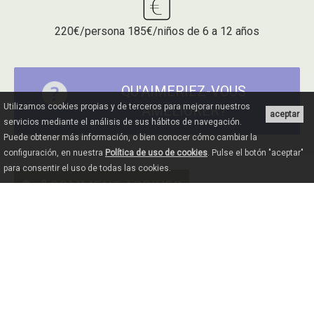
220€/persona 185€/niños de 6 a 12 años
QU'AIMERIEZ-VOUS
Utilizamos cookies propias y de terceros para mejorar nuestros
AMÉLIORER?
aceptar
servicios mediante el análisis de sus hábitos de navegación.
Puede obtener más información, o bien conocer cómo cambiar la
configuración, en nuestra
Política de uso de cookies
. Pulse el botón "aceptar"
para consentir el uso de todas las cookies.
COMMENT ARRIVER