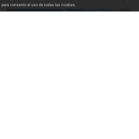
para consentir el uso de todas las cookies.
Travesía Centro BTT Ribeira Sacra Parador Santo
Estevo - Fábrica da luz
EXTREME
46.74 KM / 3h 0 min