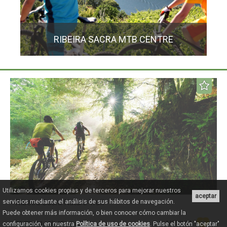
RIBEIRA SACRA MTB CENTRE
Utilizamos cookies propias y de terceros para mejorar nuestros
aceptar
Ribeira Sacra Nature Trail
servicios mediante el análisis de sus hábitos de navegación.
Puede obtener más información, o bien conocer cómo cambiar la
MEDIUM
22.53 KM / 1h 45 min
configuración, en nuestra
Política de uso de cookies
. Pulse el botón "aceptar"