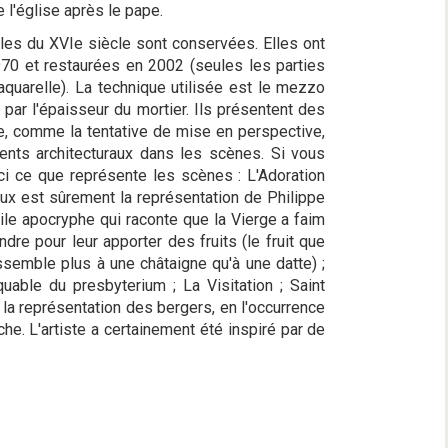
 l'église après le pape.
ales du XVIe siècle sont conservées. Elles ont
70 et restaurées en 2002 (seules les parties
aquarelle). La technique utilisée est le mezzo
 par l'épaisseur du mortier. Ils présentent des
ce, comme la tentative de mise en perspective,
éments architecturaux dans les scènes. Si vous
ici ce que représente les scènes : L'Adoration
oux est sûrement la représentation de Philippe
ngile apocryphe qui raconte que la Vierge a faim
dre pour leur apporter des fruits (le fruit que
essemble plus à une châtaigne qu'à une datte) ;
quable du presbyterium ; La Visitation ; Saint
e la représentation des bergers, en l'occurrence
he. L'artiste a certainement été inspiré par de