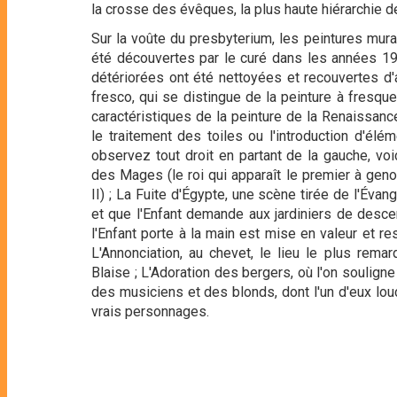
la crosse des évêques, la plus haute hiérarchie de
Sur la voûte du presbyterium, les peintures mur
été découvertes par le curé dans les années 19
détériorées ont été nettoyées et recouvertes d'
fresco, qui se distingue de la peinture à fresque
caractéristiques de la peinture de la Renaissan
le traitement des toiles ou l'introduction d'él
observez tout droit en partant de la gauche, vo
des Mages (le roi qui apparaît le premier à gen
II) ; La Fuite d'Égypte, une scène tirée de l'Éva
et que l'Enfant demande aux jardiniers de descen
l'Enfant porte à la main est mise en valeur et r
L'Annonciation, au chevet, le lieu le plus remar
Blaise ; L'Adoration des bergers, où l'on soulign
des musiciens et des blonds, dont l'un d'eux louc
vrais personnages.