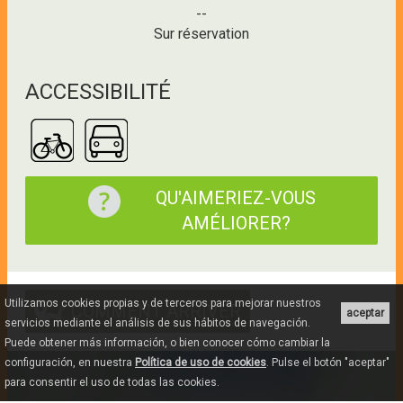
--
Sur réservation
ACCESSIBILITÉ
QU'AIMERIEZ-VOUS
AMÉLIORER?
Utilizamos cookies propias y de terceros para mejorar nuestros
COMMENT ARRIVER
aceptar
servicios mediante el análisis de sus hábitos de navegación.
Puede obtener más información, o bien conocer cómo cambiar la
configuración, en nuestra
Política de uso de cookies
. Pulse el botón "aceptar"
para consentir el uso de todas las cookies.