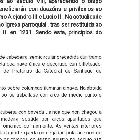
s ao século VIII, aparecendo o bispo
neficiarán con doazóns e privilexios ao
Alejandro III e Lucio III. Na actualidade
grexa parroquial , tras ser restituída ao
III en 1231. Sendo esta, principios do
de cabeceira semicircular precedida dun tramo
cta coa nave única e decorado cun billeteado.
r de Pratarías da Catedral de Santiago de
nto sobre columnas iluminan a nave. Na ábsida
ue só se traballase con arco de medio punto e
.
cuberta con bóveda , aínda que non chegou a
e madeira sostida por arcos apuntados que
 románico do momento. As ventás interiores
 lado norte quedaron cegadas pola anexión do
 até os tempos do Bispo Aguirre no século XIX