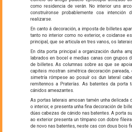
como residencia de verán. No interior uns ar
construíronse probablemente coa intención 
realizarse.
En canto á decoración, a imposta de billetes apar
tanto no interior como no exterior, e coidanse e
principal, que se articula en tres vanos, os latera
En dita porta principal a organización dunha am
labrados en bocel e medias canas con grupos de
de billetes. As columnas sobre as que se apoi
capiteis mostran simétrica decoración pareada,
simetría rómpese ao posuír os dun lateral ca
remítennos a Praterías. As batentes da porta
cánidos ameazantes.
As portas laterais amosan tamén unha delicada 
o interior, e presenta unha fina decoración de bil
dúas cabezas de cánido nas batentes. A porta sur
ao exterior presenta un tímpano con dobre filei
de novo nas batentes, neste cas con dous bois f