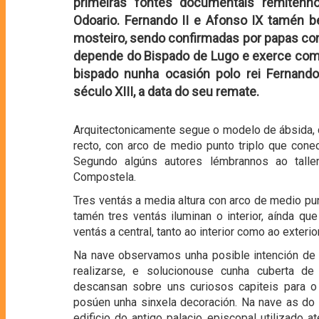
primeiras fontes documentais remítenno
Odoario. Fernando II e Afonso IX tamén be
mosteiro, sendo confirmadas por papas como 
depende do Bispado de Lugo e exerce como i
bispado nunha ocasión polo rei Fernando 
século XIII, a data do seu remate.
Arquitectonicamente segue o modelo de ábsida, 
recto, con arco de medio punto triplo que cone
Segundo algúns autores lémbrannos ao talle
Compostela.
Tres ventás a media altura con arco de medio pu
tamén tres ventás iluminan o interior, aínda q
ventás a central, tanto ao interior como ao exterior
Na nave observamos unha posible intención de 
realizarse, e solucionouse cunha cuberta d
descansan sobre uns curiosos capiteis para o
posúen unha sinxela decoración. Na nave as do
edificio do antigo palacio episcopal utilizado