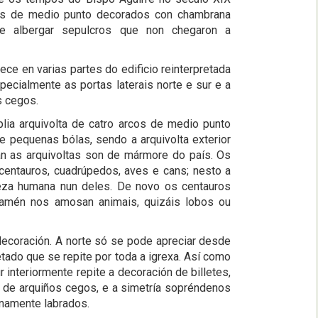
cos de medio punto decorados con chambrana
de albergar sepulcros que non chegaron a
ece en varias partes do edificio reinterpretada
specialmente as portas laterais norte e sur e a
is cegos.
plia arquivolta de catro arcos de medio punto
 pequenas bólas, sendo a arquivolta exterior
an as arquivoltas son de mármore do país. Os
 centauros, cuadrúpedos, aves e cans; nesto a
beza humana nun deles. De novo os centauros
 tamén nos amosan animais, quizáis lobos ou
decoración. A norte só se pode apreciar desde
letado que se repite por toda a igrexa. Así como
 interiormente repite a decoración de billetes,
ra de arquiños cegos, e a simetría sopréndenos
inamente labrados.